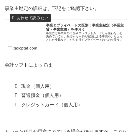
事業主勘定の詳細は、下記をご確認下さい。
事業とプライベートの区別：事業主勘定（事業主
貸・事業主借）を使おう
事業には事業用の口座やクレジットカードしか使わないと
決めていても、銀行やカードの種類による事情や、ちょっ
とした小銭など、やむを得ずプライベートのものを使うこ
ともありますよね。そんなときに使うのが事業主勘定で
す。具体例や仕訳とともにみていきま...
taxcptaf.com
会計ソフトによっては
現金（個人用）
普通預金（個人用）
クレジットカード（個人用）
といった科目が用意されている場合がありますが、これら