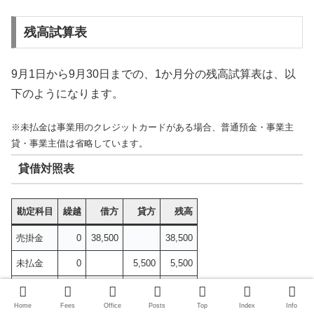
残高試算表
9月1日から9月30日までの、1か月分の残高試算表は、以
下のようになります。
※未払金は事業用のクレジットカードがある場合、普通預金・事業主
貸・事業主借は省略しています。
貸借対照表
勘定科目
繰越
借方
貸方
残高
売掛金
0
38,500
38,500
未払金
0
5,500
5,500
前受金
0
33,000
33,000
Home
Fees
Office
Posts
Top
Index
Info
残高試算表（貸借対照表）