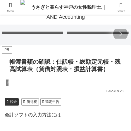
Menu
Search
Free Gift – Kuma’s
「くまちゃんポストカード」
Postcard 2026
無料プレゼント 2026
PR
帳簿書類の確認：仕訳帳・総勘定元帳・残
高試算表（貸借対照表・損益計算書）
税金
2023.09.23
税金
所得税
確定申告
会計ソフトの入力方法には