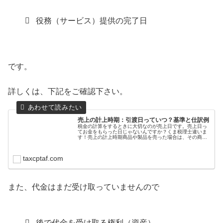
役務（サービス）提供の完了日
です。
詳しくは、下記をご確認下さい。
売上の計上時期：引渡日っていつ？基準と仕訳例
税金の計算をするときに大切なのが売上日です。売上日っ
てお金をもらった日じゃないんですか？くま税理士違いま
す！売上の計上時期商品や製品を売った場合は、その商品
や製品を引渡した日が売上日になります。引渡した日って
具体的にはいつですか？くま税理士...
taxcptaf.com
また、代金はまだ受け取っていませんので
後で代金を受け取る権利（資産）