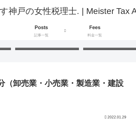
Posts
Fees
記事一覧
料金一覧
ド」
FIFAワールドカップ2026：
プラ板工作：絵付けと色
新たに知った国と公用語が同
の最適な組み合わせを検
じ国々
てみました
分（卸売業・小売業・製造業・建設
2022.01.29