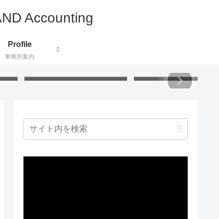
Profile
事務所案内
付け
うさぎの掃除グッズ：アクリ
小説で地理と歴史と文化
証し
ル毛糸でハンディモップを作
ぶ：北欧ミステリー
りました
動
画
プ
レ