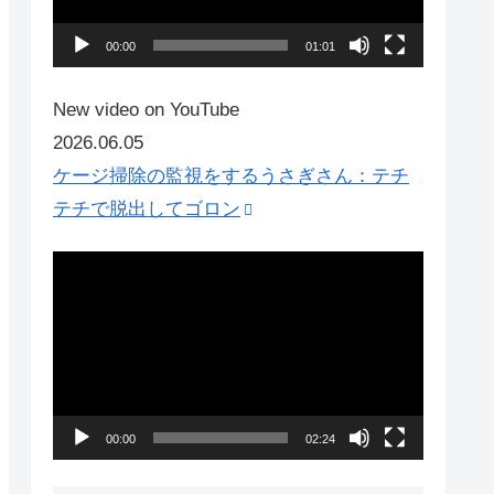
ー
ヤ
00:00
01:01
ー
New video on YouTube
2026.06.05
ケージ掃除の監視をするうさぎさん：テチ
テチで脱出してゴロン
動
画
プ
レ
ー
ヤ
00:00
02:24
ー