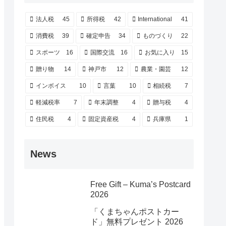
法人税
45
所得税
42
International
41
消費税
39
確定申告
34
ものづくり
22
スポーツ
16
国際交流
16
お気に入り
15
贈り物
14
神戸市
12
農業・園芸
12
インボイス
10
言葉
10
相続税
7
軽減税率
7
年末調整
4
贈与税
4
住民税
4
固定資産税
4
兵庫県
1
News
Free Gift – Kuma’s Postcard
2026
「くまちゃんポストカー
ド」無料プレゼント 2026