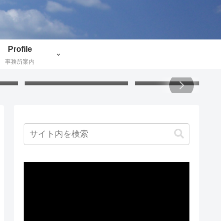
Profile
事務所案内
付け
うさぎの掃除グッズ：アクリ
小説で地理と歴史と文化
証し
ル毛糸でハンディモップを作
ぶ：北欧ミステリー
りました
動
画
プ
レ