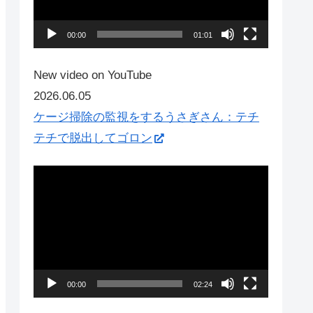
ー
ヤ
00:00
01:01
ー
New video on YouTube
2026.06.05
ケージ掃除の監視をするうさぎさん：テチ
テチで脱出してゴロン
動
画
プ
レ
ー
ヤ
00:00
02:24
ー