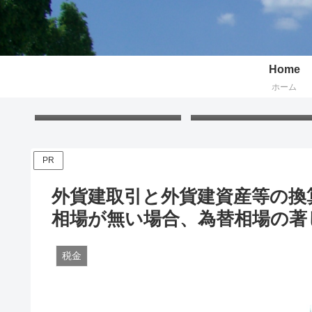
Home
ホーム
Free Gift – Kuma’s
「くまちゃんポストカー
Postcard 2026
無料プレゼント 2026
PR
外貨建取引と外貨建資産等の換
相場が無い場合、為替相場の著
税金