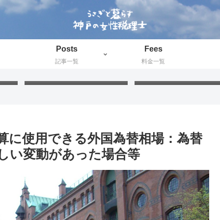
Posts
Fees
記事一覧
料金一覧
ド」
FIFAワールドカップ2026：
プラ板工作：絵付けと色
新たに知った国と公用語が同
の最適な組み合わせを検
じ国々
てみました
算に使用できる外国為替相場：為替
しい変動があった場合等