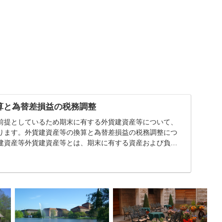
算と為替差損益の税務調整
前提としているため期末に有する外貨建資産等について、
ります。外貨建資産等の換算と為替差損益の税務調整につ
建資産等外貨建資産等とは、期末に有する資産および負債
...