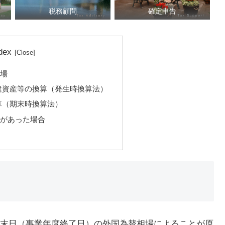
税務顧問
確定申告
dex
相場
建資産等の換算（発生時換算法）
算（期末時換算法）
動があった場合
末日（事業年度終了日）の外国為替相場によることが原