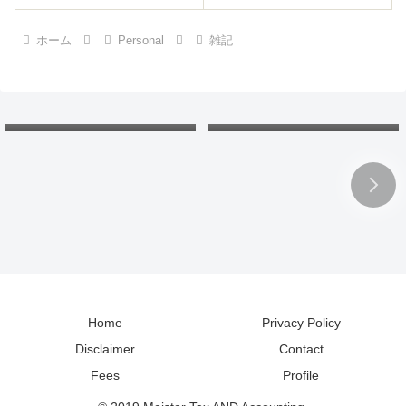
ホーム
Personal
雑記
欠損金の繰戻し還付：還付請
北海道の「カントリーサイ
求書と申告書。各年の会計処
ン」：マグネットコレクショ
理と税務調整は？
ンで地理と読み方の勉強
Home
Privacy Policy
Disclaimer
Contact
Fees
Profile