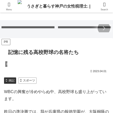
Menu
Search
Free Gift – Kuma’s
「くまちゃんポストカード」
Postcard 2026
無料プレゼント 2026
PR
記憶に残る高校野球の名将たち
雑記
2023.04.01
雑記
スポーツ
WBCの興奮が冷めやらぬ中、高校野球も盛り上がってい
ます。
昨日の準決勝では、我が兵庫県の報徳学園が、大阪桐蔭の