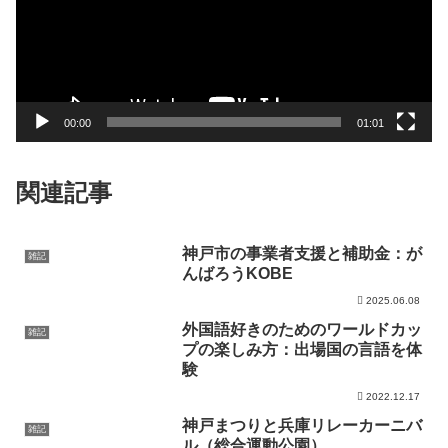
レ
ー
ヤ
ー
00:00
01:01
関連記事
神戸市の事業者支援と補助金：が
雑記
んばろうKOBE
2025.06.08
外国語好きのためのワールドカッ
雑記
プの楽しみ方：出場国の言語を体
験
2022.12.17
神戸まつりと兵庫リレーカーニバ
雑記
ル（総合運動公園）