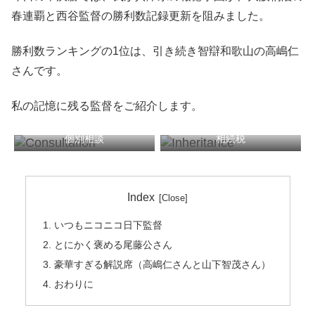
春連覇と西谷監督の勝利数記録更新を阻みました。
勝利数ランキングの1位は、引き続き智辯和歌山の高嶋仁
さんです。
私の記憶に残る監督をご紹介します。
個別相談
相続税
税務顧問
確定申告
Index
いつもニコニコ日下監督
とにかく褒める尾藤公さん
豪華すぎる解説席（高嶋仁さんと山下智茂さん）
おわりに