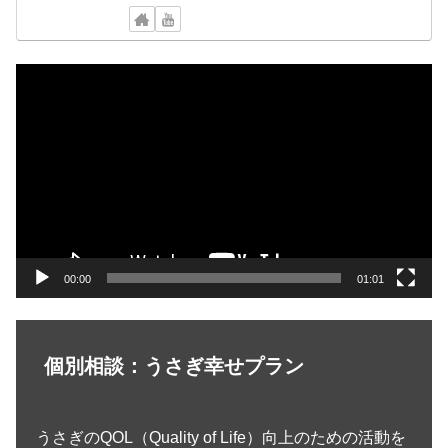
動
画
プ
レ
ー
ヤ
ー
00:00
01:01
個別相談：うさぎ幸せプラン
うさぎのQOL（Quality of Life）向上のための活動を