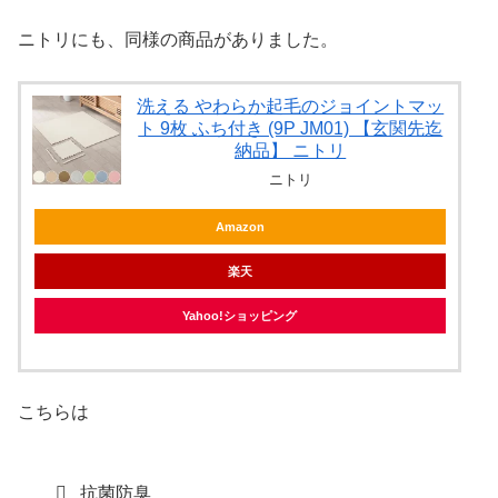
ニトリにも、同様の商品がありました。
洗える やわらか起毛のジョイントマッ
ト 9枚 ふち付き (9P JM01) 【玄関先迄
納品】 ニトリ
ニトリ
Amazon
楽天
Yahoo!ショッピング
こちらは
抗菌防臭