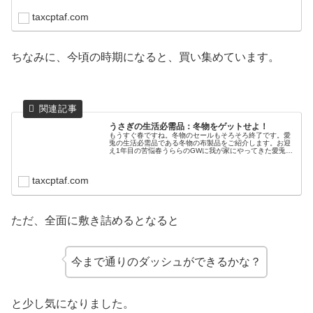
taxcptaf.com
ちなみに、今頃の時期になると、買い集めています。
うさぎの生活必需品：冬物をゲットせよ！
もうすぐ春ですね。冬物のセールもそろそろ終了です。愛
兎の生活必需品である冬物の布製品をご紹介します。お迎
え1年目の苦悩春うららのGWに我が家にやってきた愛兎。
うさ飼い初心者の飼い主は、敷物をはじめとする布製品に
着目するようになります。どんな...
taxcptaf.com
ただ、全面に敷き詰めるとなると
今まで通りのダッシュができるかな？
と少し気になりました。