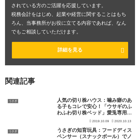
されている方のご活躍を応援しています。
税務会計をはじめ、起業や経営に関することはもち
ろん、当事務所がお役に立てる内容であれば、なん
でもご相談していただけます。
詳細を見る
関連記事
人気の切り株ハウス：噛み癖のあ
うさぎ
る子もコレで安心！「ウサギのふ
わふわ切り株ベッド」愛兎専用リ
フォーム
2019.10.09
2020.10.13
うさぎの知育玩具：フードディス
うさぎ
ペンサー（スナックボール）でノ