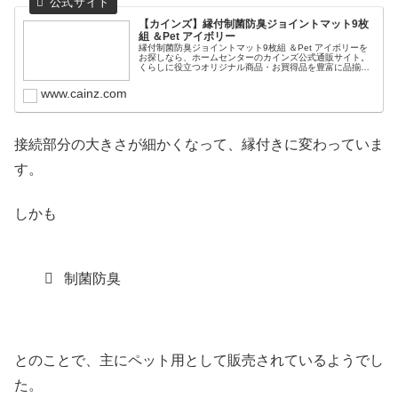
【カインズ】縁付制菌防臭ジョイントマット9枚
組 ＆Pet アイボリー
縁付制菌防臭ジョイントマット9枚組 ＆Pet アイボリーを
お探しなら、ホームセンターのカインズ公式通販サイト。
くらしに役⽴つオリジナル商品・お買得品を豊富に品揃
え。5000円(税込)以上で送料無料。店舗在庫の確認、取り
置きもできます。
www.cainz.com
接続部分の大きさが細かくなって、縁付きに変わっていま
す。
しかも
制菌防臭
とのことで、主にペット用として販売されているようでし
た。