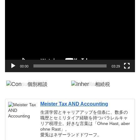
動
画
プ
レ
ー
ヤ
ー
00:00
03:29
個別相談
相続税
税務顧問
確定申告
Meister Tax AND Accounting
生涯学習とキャリアアップを信条に、数多の
職歴とセミリタイア経験を持つパラレルキャ
リア税理士。好きな言葉は「Ohne Hast, aber
ohne Rast」。
愛兎はネザーランドドワーフ。