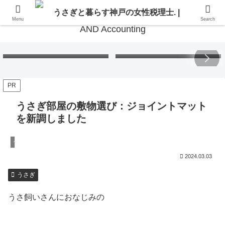
Menu
Search
Free Gift – Kuma’s
「くまちゃんポストカード」
Postcard 2026
無料プレゼント 2026
PR
うさぎ部屋の敷物選び：ジョイントマット
を新調しました
うさぎ
2024.03.03
うさぎ
うさ飼いさんにおなじみの