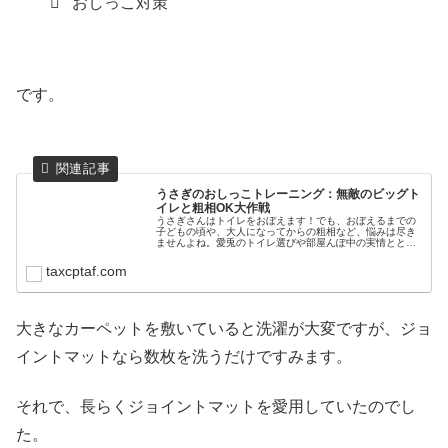
おしっこ対策
です。
うさぎのおしっこトレーニング：無敵のビッグト
イレと粗相OK大作戦
うさぎさんはトイレをおぼえます！でも、おぼえるまでの
子どもの頃や、大人になってからの粗相など、悩みは尽き
ませんよね。愛兎のトイレ選びや部屋んぽ中の実情ととも
に、粗相対策などを紹介します。愛兎のトイレ選び赤ちゃ
んうさぎのトイレ事情うさぎさん用...
taxcptaf.com
大きなカーペットを敷いていると洗濯が大変ですが、ジョ
イントマットなら数枚を洗うだけですみます。
それで、長らくジョイントマットを愛用していたのでし
た。