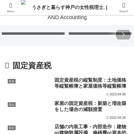
Menu
Search
Free Gift – Kuma’s
「くまちゃんポストカード」
Postcard 2026
無料プレゼント 2026
固定資産税
固定資産税の縦覧制度：土地価格
税金
等縦覧帳簿と家屋価格等縦覧帳簿
2023.04.08
家屋の固定資産税：新築と増改築
税金
をした場合の減額措置
2022.04.30
店舗の内装工事・内部造作：建物
税金
or建物附属設備、修繕費or資本的