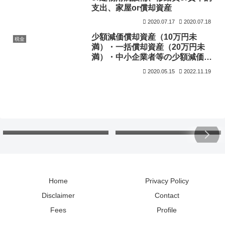
支出、家屋or償却資産
2020.07.17
2020.07.18
少額減価償却資産（10万円未
税金
満）・一括償却資産（20万円未
満）・中小企業者等の少額減価償
却資産の取得価額の損金算入の特
2020.05.15
2022.11.19
例（30万円未満）
欠損金の繰戻し還付：還付請
北海道の「カントリーサイ
求書と申告書。各年の会計処
ン」：マグネットコレクショ
理と税務調整は？
ンで地理と読み方の勉強
Home
Privacy Policy
Disclaimer
Contact
Fees
Profile