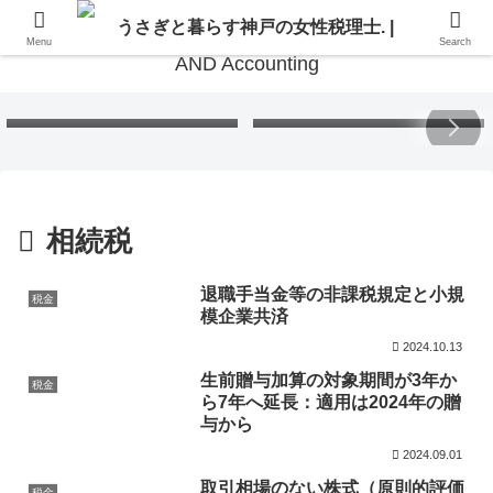
Menu
Search
Free Gift – Kuma’s
「くまちゃんポストカード」
Postcard 2026
無料プレゼント 2026
相続税
退職手当金等の非課税規定と小規
税金
模企業共済
2024.10.13
生前贈与加算の対象期間が3年か
税金
ら7年へ延長：適用は2024年の贈
与から
2024.09.01
取引相場のない株式（原則的評価
税金