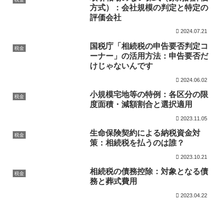
方式）：会社規模の判定と特定の
評価会社
2024.07.21
国税庁「相続税の申告要否判定コ
税金
ーナー」の活用方法：申告要否だ
けじゃないんです
2024.06.02
小規模宅地等の特例：各区分の限
税金
度面積・減額割合と選択適用
2023.11.05
生命保険契約による納税資金対
税金
策：相続税を払うのは誰？
2023.10.21
相続税の債務控除：対象となる債
税金
務と葬式費用
2023.04.22