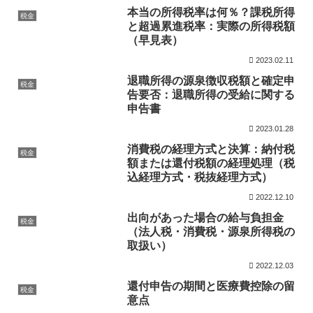
本当の所得税率は何％？課税所得
税金
と超過累進税率：実際の所得税額
（早見表）
2023.02.11
退職所得の源泉徴収税額と確定申
税金
告要否：退職所得の受給に関する
申告書
2023.01.28
消費税の経理方式と決算：納付税
税金
額または還付税額の経理処理（税
込経理方式・税抜経理方式）
2022.12.10
出向があった場合の給与負担金
税金
（法人税・消費税・源泉所得税の
取扱い）
2022.12.03
還付申告の期間と医療費控除の留
税金
意点