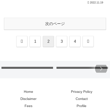
2022.11.19
次のページ
前
次
1
2
3
4
へ
へ
欠損金の繰戻し還付：還付請
北海道の「カントリーサイ
求書と申告書。各年の会計処
ン」：マグネットコレクショ
理と税務調整は？
ンで地理と読み方の勉強
Home
Privacy Policy
Disclaimer
Contact
Fees
Profile