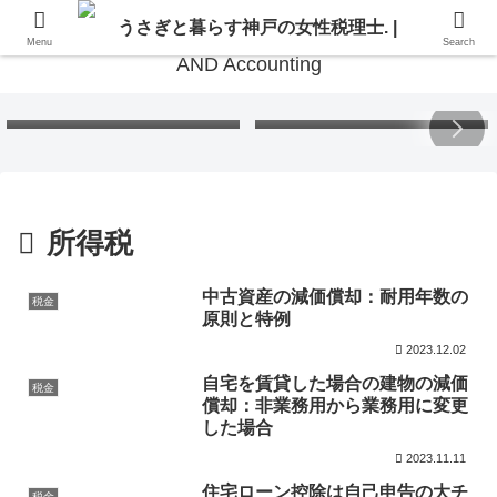
Menu
Search
Free Gift – Kuma’s
「くまちゃんポストカード」
Postcard 2026
無料プレゼント 2026
所得税
中古資産の減価償却：耐用年数の
税金
原則と特例
2023.12.02
自宅を賃貸した場合の建物の減価
税金
償却：非業務用から業務用に変更
した場合
2023.11.11
住宅ローン控除は自己申告の大チ
税金