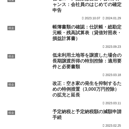
ャンス：会社員のはじめての確定
申告
2023.10.07
2024.01.29
帳簿書類の確認：仕訳帳・総勘定
税金
元帳・残高試算表（貸借対照表・
損益計算書）
2023.09.23
低未利用土地等を譲渡した場合の
税金
長期譲渡所得の特別控除：適用要
件と必要書類
2023.03.18
改正：空き家の発生を抑制するた
税金
めの特例措置（3,000万円控除）
の拡充と延長
2023.03.11
予定納税と予定納税額の減額申請
税金
手続
2023.02.25