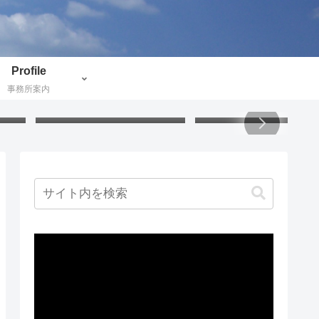
Profile
事務所案内
付け
うさぎの掃除グッズ：アクリ
小説で地理と歴史と文化
証し
ル毛糸でハンディモップを作
ぶ：北欧ミステリー
りました
動
画
プ
レ