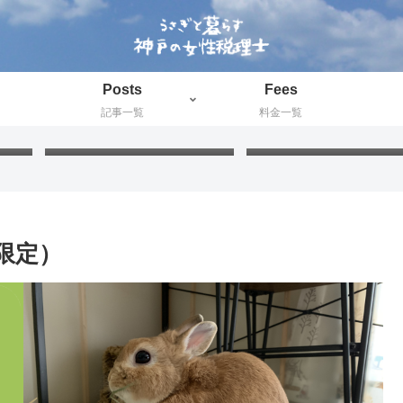
Posts
Fees
記事一覧
料金一覧
ド」
FIFAワールドカップ2026：
プラ板工作：絵付けと色
新たに知った国と公用語が同
の最適な組み合わせを検
じ国々
てみました
限定）