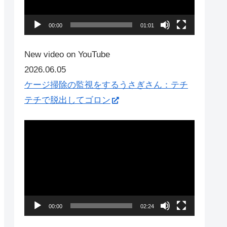
ー
ヤ
00:00
01:01
ー
New video on YouTube
2026.06.05
ケージ掃除の監視をするうさぎさん：テチ
テチで脱出してゴロン
動
画
プ
レ
ー
ヤ
00:00
02:24
ー