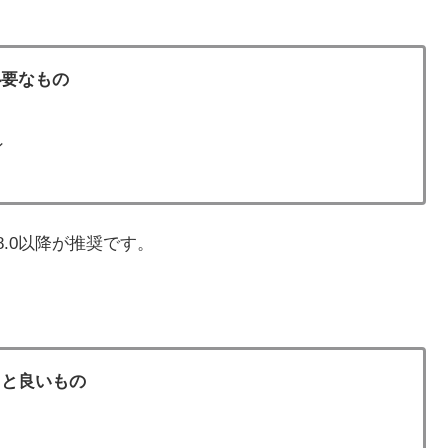
必要なもの
ン
roid8.0以降が推奨です。
ると良いもの