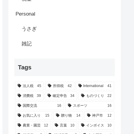
Personal
うさぎ
雑記
Tags
法人税
45
所得税
42
International
41
消費税
39
確定申告
34
ものづくり
22
国際交流
16
スポーツ
16
お気に入り
15
贈り物
14
神戸市
12
農業・園芸
12
言葉
10
インボイス
10