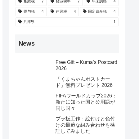
相続税
7
軽減税率
7
年末調整
4
贈与税
4
住民税
4
固定資産税
4
兵庫県
1
News
Free Gift – Kuma’s Postcard
2026
「くまちゃんポストカー
ド」無料プレゼント 2026
FIFAワールドカップ2026：
新たに知った国と公用語が
同じ国々
プラ板工作：絵付けと色付
けの最適な組み合わせを検
証してみました