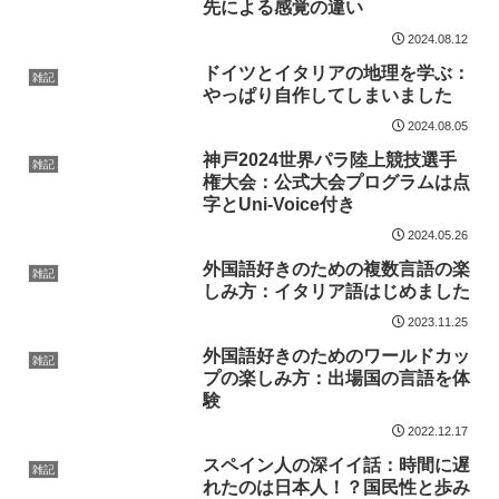
先による感覚の違い
2024.08.12
ドイツとイタリアの地理を学ぶ：
雑記
やっぱり自作してしまいました
2024.08.05
神戸2024世界パラ陸上競技選手
雑記
権大会：公式大会プログラムは点
字とUni-Voice付き
2024.05.26
外国語好きのための複数言語の楽
雑記
しみ方：イタリア語はじめました
2023.11.25
外国語好きのためのワールドカッ
雑記
プの楽しみ方：出場国の言語を体
験
2022.12.17
スペイン人の深イイ話：時間に遅
雑記
れたのは日本人！？国民性と歩み