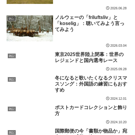
2026.06.28
ノルウェーの「friluftsliv」と
雑記
「koselig」：聴いてみよう言っ
てみよう
2026.03.04
東京2025世界陸上閉幕：世界の
雑記
レジェンドと国内選考レース
2025.09.28
冬になると歌いたくなるクリスマ
雑記
スソング：外国語の練習にもおす
すめ
2024.12.01
ポストカードコレクションと飾り
雑記
方
2024.10.20
国際郵便の今「書類か物品か」宛
雑記