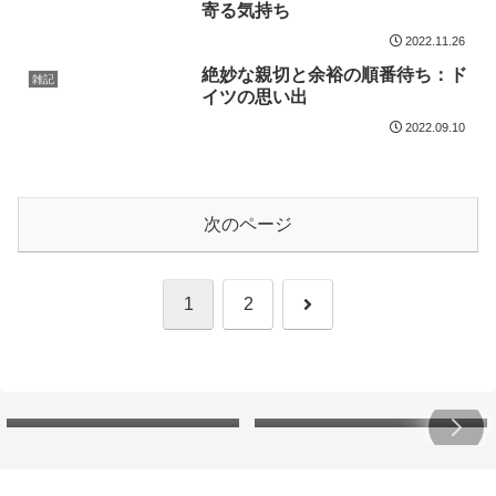
寄る気持ち
2022.11.26
絶妙な親切と余裕の順番待ち：ド
雑記
イツの思い出
2022.09.10
次のページ
次
1
2
へ
欠損金の繰戻し還付：還付請
北海道の「カントリーサイ
求書と申告書。各年の会計処
ン」：マグネットコレクショ
理と税務調整は？
ンで地理と読み方の勉強