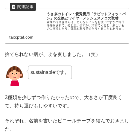
うさぎのトイレ：愛兎愛用「ラビットフィットパ
ン」の交換とワイヤーメッシュスノコの取替
皆様のうさぎさんは、どんなトイレをお使いですか？毎日
掃除をされていると思いますが、汚れてくると、新しいも
のに交換したり、部品を取り替えたりすることもあります
よね。愛兎が愛用しているトイレと交換歴をご紹介しま
す。愛兎のトイレと交換歴の概要愛兎...
taxcptaf.com
捨てられない病が、功を奏しました。（笑）
sustainableです。
2種類を少しずつ作りたかったので、大きさが丁度良く
て、持ち運びもしやすいです。
それぞれ、名前を書いたビニールテープを結んでおきまし
た。