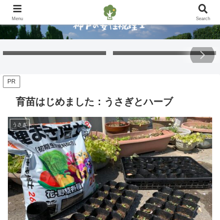
Menu
Search
Free Gift – Kuma’s
「くまちゃんポストカード」
Postcard 2026
無料プレゼント 2026
PR
育苗はじめました：うさぎとハーブ
うさぎ