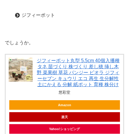
ジフィーポット
でしょうか。
ジフィーポット丸型 5.5cm 40個入播種
タネ 苗づくり 株づくり 差し穂 挿し木
野 菜果樹 草花 パンジー ビオラ ジフィ
ーセブン キュウリ エコ 再生 生分解性
土にかえる 分解 紙ポット 育種 株分け
悠彩堂
Amazon
楽天
Yahoo!ショッピング