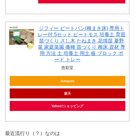
ジフィー ピートバン(種まき床) 専用ト
レー付 5セット ピートモス 培養土 育苗
苗づくり さし木 たねまき 花壇苗 夏野
菜 家庭菜園 播種 苗づくり 種床 資材 専
用 方法 土 培養土 用土 板 ブロック ボ
ード トレー
悠彩堂
Amazon
楽天
Yahoo!ショッピング
最近流行り（？）なのは