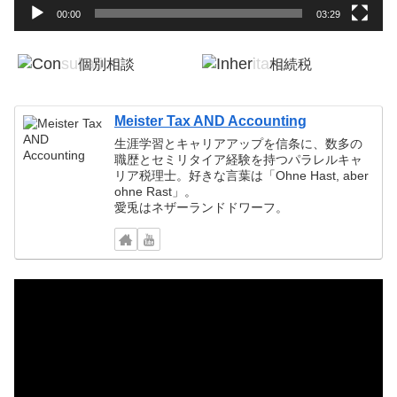
00:00
03:29
個別相談
相続税
税務顧問
確定申告
Meister Tax AND Accounting
生涯学習とキャリアアップを信条に、数多の
職歴とセミリタイア経験を持つパラレルキャ
リア税理士。好きな言葉は「Ohne Hast, aber
ohne Rast」。
愛兎はネザーランドドワーフ。
動
画
プ
レ
ー