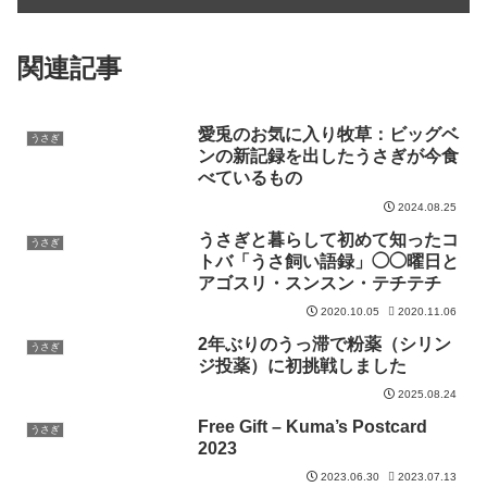
関連記事
愛兎のお気に入り牧草：ビッグベ
うさぎ
ンの新記録を出したうさぎが今食
べているもの
2024.08.25
うさぎと暮らして初めて知ったコ
うさぎ
トバ「うさ飼い語録」◯◯曜日と
アゴスリ・スンスン・テチテチ
2020.11.06
2020.10.05
2年ぶりのうっ滞で粉薬（シリン
うさぎ
ジ投薬）に初挑戦しました
2025.08.24
Free Gift – Kuma’s Postcard
うさぎ
2023
2023.07.13
2023.06.30