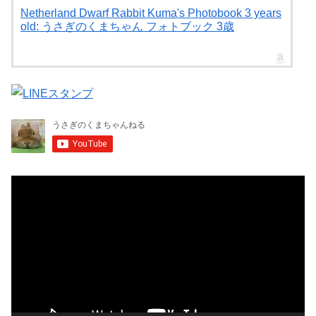
Netherland Dwarf Rabbit Kuma's Photobook 3 years
old: うさぎのくまちゃん フォトブック 3歳
動
画
プ
レ
ー
ヤ
ー