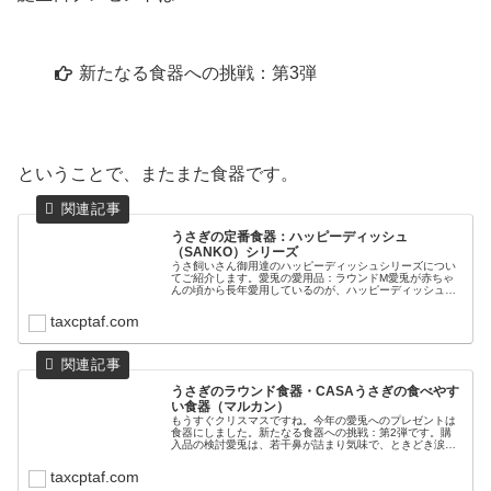
新たなる食器への挑戦：第3弾
ということで、またまた食器です。
うさぎの定番食器：ハッピーディッシュ
（SANKO）シリーズ
うさ飼いさん御用達のハッピーディッシュシリーズについ
てご紹介します。愛兎の愛用品：ラウンドM愛兎が赤ちゃ
んの頃から長年愛用しているのが、ハッピーディッシュの
「ラウンド」です。赤ちゃんの頃（左）と4歳頃（右）は
じめて買った器がたまたま合ってい...
taxcptaf.com
うさぎのラウンド食器・CASAうさぎの食べやす
い食器（マルカン）
もうすぐクリスマスですね。今年の愛兎へのプレゼントは
食器にしました。新たなる食器への挑戦：第2弾です。購
入品の検討愛兎は、若干鼻が詰まり気味で、ときどき涙が
出ることがあります。獣医さんには、特に問題のない範囲
だと言われていて、目の周りが気に...
taxcptaf.com