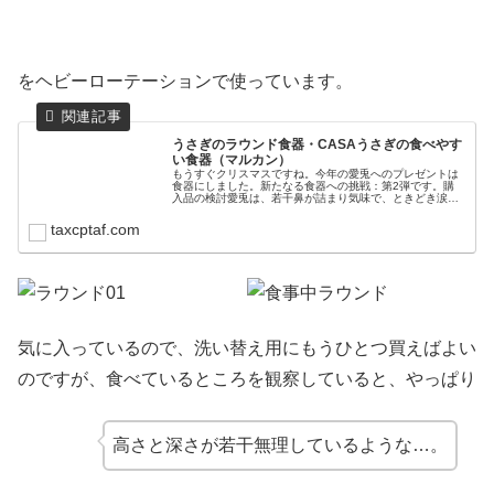
をヘビーローテーションで使っています。
うさぎのラウンド食器・CASAうさぎの食べやす
い食器（マルカン）
もうすぐクリスマスですね。今年の愛兎へのプレゼントは
食器にしました。新たなる食器への挑戦：第2弾です。購
入品の検討愛兎は、若干鼻が詰まり気味で、ときどき涙が
出ることがあります。獣医さんには、特に問題のない範囲
だと言われていて、目の周りが気に...
taxcptaf.com
気に入っているので、洗い替え用にもうひとつ買えばよい
のですが、食べているところを観察していると、やっぱり
高さと深さが若干無理しているような…。