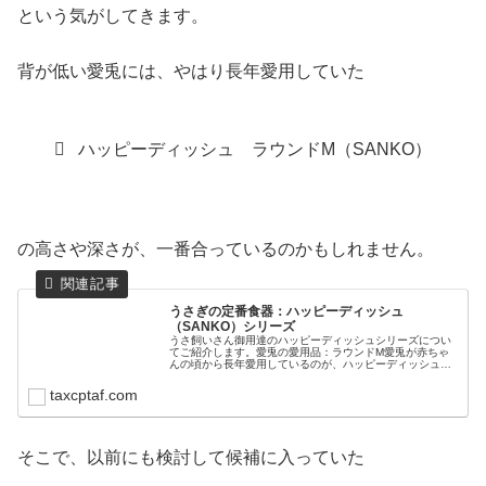
という気がしてきます。
背が低い愛兎には、やはり長年愛用していた
ハッピーディッシュ ラウンドM（SANKO）
の高さや深さが、一番合っているのかもしれません。
うさぎの定番食器：ハッピーディッシュ
（SANKO）シリーズ
うさ飼いさん御用達のハッピーディッシュシリーズについ
てご紹介します。愛兎の愛用品：ラウンドM愛兎が赤ちゃ
んの頃から長年愛用しているのが、ハッピーディッシュの
「ラウンド」です。赤ちゃんの頃（左）と4歳頃（右）は
じめて買った器がたまたま合ってい...
taxcptaf.com
そこで、以前にも検討して候補に入っていた