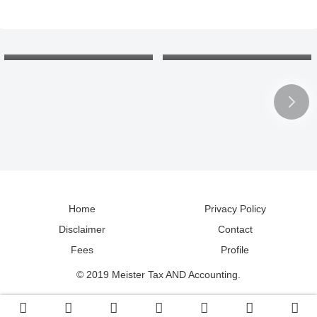
欠損金の繰戻し還付：還付請
北海道の「カントリーサイ
求書と申告書。各年の会計処
ン」：マグネットコレクショ
理と税務調整は？
ンで地理と読み方の勉強
Home
Privacy Policy
Disclaimer
Contact
Fees
Profile
© 2019 Meister Tax AND Accounting.