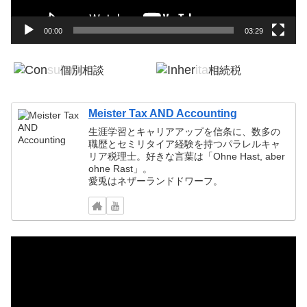
ー
00:00
03:29
個別相談
相続税
税務顧問
確定申告
Meister Tax AND Accounting
生涯学習とキャリアアップを信条に、数多の
職歴とセミリタイア経験を持つパラレルキャ
リア税理士。好きな言葉は「Ohne Hast, aber
ohne Rast」。
愛兎はネザーランドドワーフ。
動
画
プ
レ