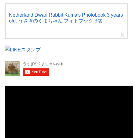
Netherland Dwarf Rabbit Kuma's Photobook 3 years
old: うさぎのくまちゃん フォトブック 3歳
動
画
プ
レ
ー
ヤ