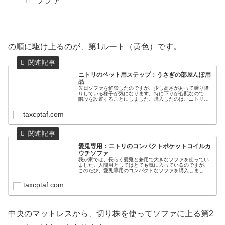
ソファ
の順に駆け上るのが、第1ルート（黄色）です。
ニトリのペット用ステップ：うさぎの部屋んぽ用
品
先日ソファを解禁したのですが、少し高さがあって乗り降
りしている様子が気になります。特に下りが心配なので、
階段を設置することにしました。購入したのは、ニトリの
「ペット用ステップ」です。パッケージにはワンちゃんが
写っていて、サイズは小型～中型犬...
taxcptaf.com
愛兎専用：ニトリのコンパクトポケットコイルカ
ウチソファ
我が家では、長らく愛兎と兼用で大きなソファを使ってい
ました。人間用としてはとても気に入っているのですが、
このたび、愛兎専用のコンパクトなソファを購入しました
のでご紹介します。ソファ選びアレコレ愛兎専用のソファ
を購入するにあたり、たくさんの商...
taxcptaf.com
中央のマットレスから、切り株を使ってソファに上る第2