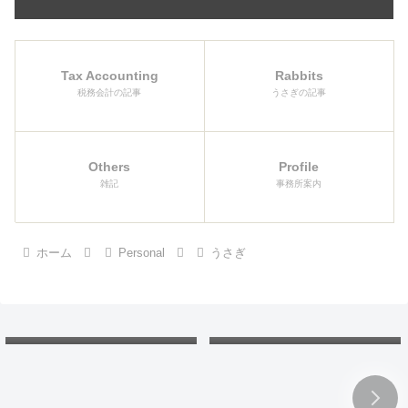
Tax Accounting
Rabbits
税務会計の記事
うさぎの記事
Others
Profile
雑記
事務所案内
ホーム
Personal
うさぎ
欠損金の繰戻し還付：還付請
北海道の「カントリーサイ
求書と申告書。各年の会計処
ン」：マグネットコレクショ
理と税務調整は？
ンで地理と読み方の勉強