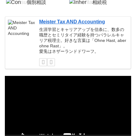
個別相談
相続税
税務顧問
確定申告
Meister Tax AND Accounting
生涯学習とキャリアアップを信条に、数多の
職歴とセミリタイア経験を持つパラレルキャ
リア税理士。好きな言葉は「Ohne Hast, aber
ohne Rast」。
愛兎はネザーランドドワーフ。
動
画
プ
レ
ー
ヤ
ー