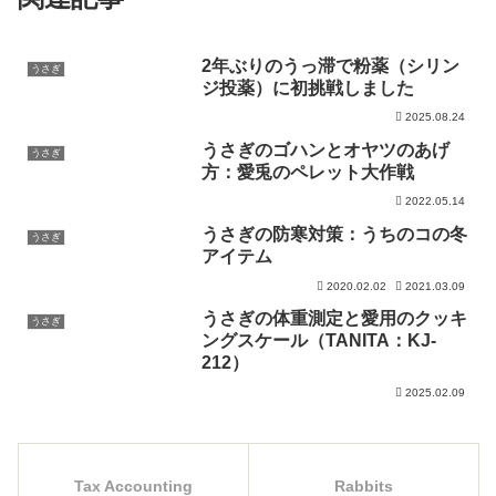
2年ぶりのうっ滞で粉薬（シリン
うさぎ
ジ投薬）に初挑戦しました
2025.08.24
うさぎのゴハンとオヤツのあげ
うさぎ
方：愛兎のペレット大作戦
2022.05.14
うさぎの防寒対策：うちのコの冬
うさぎ
アイテム
2020.02.02
2021.03.09
うさぎの体重測定と愛用のクッキ
うさぎ
ングスケール（TANITA：KJ-
212）
2025.02.09
Tax Accounting
Rabbits