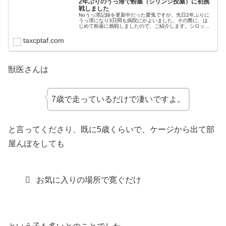
2年ぶりのうっ滞で粉薬（シリンジ投薬）に初挑
戦しました
Noうっ滞記録を更新中だった愛兎ですが、先日2年ぶりに
うっ滞になり3日間も病院にかよいました。その際に、は
じめて粉薬に挑戦しましたので、ご紹介します。シロップ
嫌いうさぎさんがうっ滞になった場合、病院で消化管の動
きを回復させる薬を注射してもら...
taxcptaf.com
獣医さんは
7歳で走っているだけで凄いですよ。
と言ってくださり、既に5歳くらいで、ケージから出て部
屋んぽをしても
お気に入りの場所で寛ぐだけ