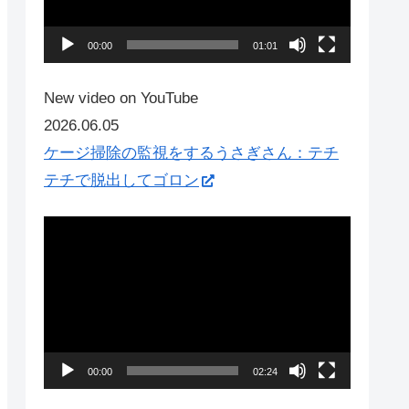
ー
ヤ
00:00
01:01
ー
New video on YouTube
2026.06.05
ケージ掃除の監視をするうさぎさん：テチ
テチで脱出してゴロン
動
画
プ
レ
ー
ヤ
00:00
02:24
ー