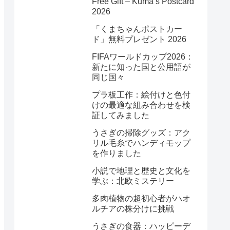
Free Gift – Kuma’s Postcard
2026
「くまちゃんポストカー
ド」無料プレゼント 2026
FIFAワールドカップ2026：
新たに知った国と公用語が
同じ国々
プラ板工作：絵付けと色付
けの最適な組み合わせを検
証してみました
うさぎの掃除グッズ：アク
リル毛糸でハンディモップ
を作りました
小説で地理と歴史と文化を
学ぶ：北欧ミステリー
多肉植物の超初心者がハオ
ルチアの株分けに挑戦
うさぎの食器：ハッピーデ