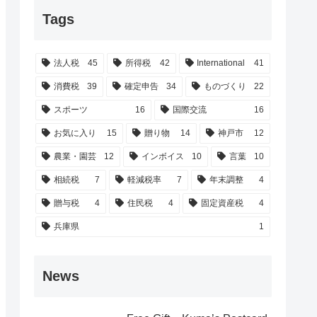
Tags
法人税
45
所得税
42
International
41
消費税
39
確定申告
34
ものづくり
22
スポーツ
16
国際交流
16
お気に入り
15
贈り物
14
神戸市
12
農業・園芸
12
インボイス
10
言葉
10
相続税
7
軽減税率
7
年末調整
4
贈与税
4
住民税
4
固定資産税
4
兵庫県
1
News