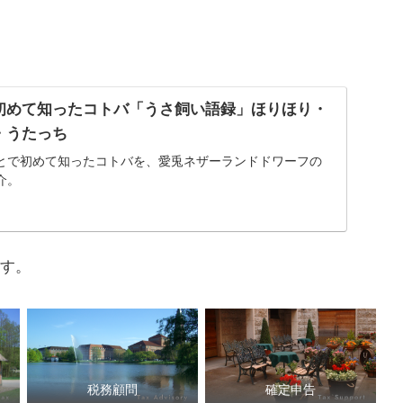
初めて知ったコトバ「うさ飼い語録」ほりほり・
・うたっち
とで初めて知ったコトバを、愛兎ネザーランドドワーフの
介。
す。
税務顧問
確定申告