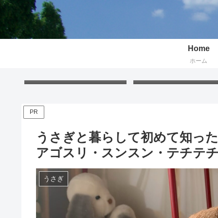
Home
ホーム
Free Gift – Kuma’s
「くまちゃんポストカー
Postcard 2026
無料プレゼント 2026
PR
うさぎと暮らして初めて知った
アゴスリ・スンスン・テチテ
うさぎ