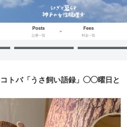
Posts
Fees
記事一覧
料金一覧
ド」
FIFAワールドカップ2026：
プラ板工作：絵付けと色
新たに知った国と公用語が同
の最適な組み合わせを検
じ国々
てみました
コトバ「うさ飼い語録」◯◯曜日と
チ