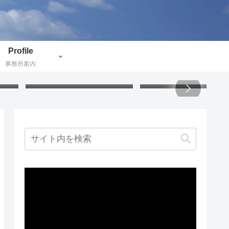
Profile
事務所案内
付け
うさぎの掃除グッズ：アクリ
小説で地理と歴史と文化
証し
ル毛糸でハンディモップを作
ぶ：北欧ミステリー
りました
動
画
プ
レ