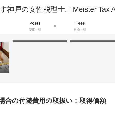
Posts
Fees
記事一覧
料金一覧
FIFAワールドカップ2026：
プラ板工作：絵付けと色
新たに知った国と公用語が同
の最適な組み合わせを検
じ国々
てみました
ド」
場合の付随費用の取扱い：取得価額