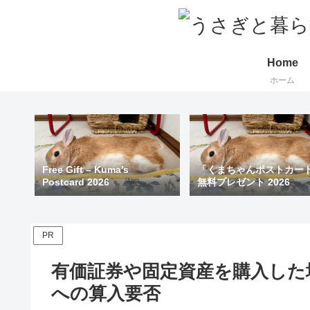
Home
ホーム
Free Gift – Kuma’s
「くまちゃんポストカー
Postcard 2026
無料プレゼント 2026
PR
有価証券や固定資産を購入した
への算入要否