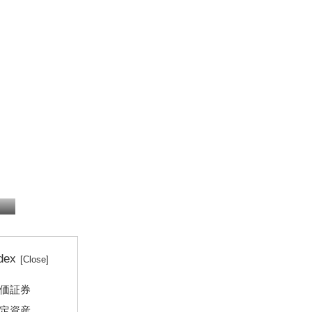
税務顧問
確定申告
dex
価証券
定資産