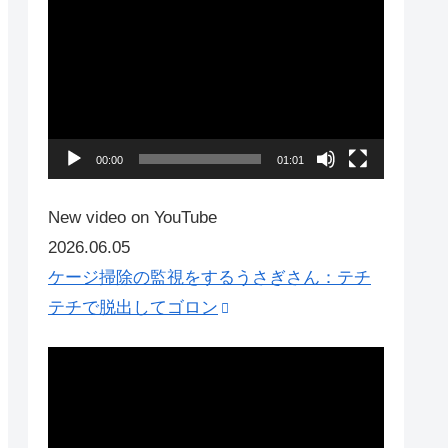
動
画
プ
レ
ー
ヤ
00:00
01:01
ー
New video on YouTube
2026.06.05
ケージ掃除の監視をするうさぎさん：テチ
テチで脱出してゴロン
動
画
プ