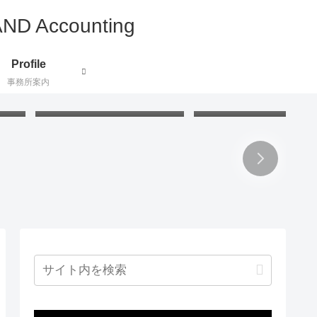
Profile
事務所案内
付け
うさぎの掃除グッズ：アクリ
小説で地理と歴史と文化
証し
ル毛糸でハンディモップを作
ぶ：北欧ミステリー
りました