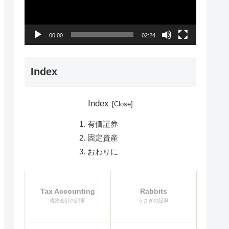
レ
ー
ヤ
00:00
02:24
ー
Index
Index
有価証券
固定資産
おわりに
Tax Accounting
Rabbits
税務会計の記事
うさぎの記事