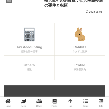
輸入取引の消費税：仕入税額控除
税金
の要件と税額
2023.08.05
Tax Accounting
Rabbits
税務会計の記事
うさぎの記事
Others
Profile
雑記
事務所案内
単発の個別相談をお受けしています。
Home
Fees
Office
Posts
Top
Index
Info
税務相談、起業や経営に関するご相談、セカンドオ