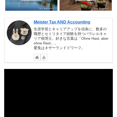
Meister Tax AND Accounting
生涯学習とキャリアアップを信条に、数多の
職歴とセミリタイア経験を持つパラレルキャ
リア税理士。好きな言葉は「Ohne Hast, aber
ohne Rast」。
愛兎はネザーランドドワーフ。
動
画
プ
レ
ー
ヤ
ー