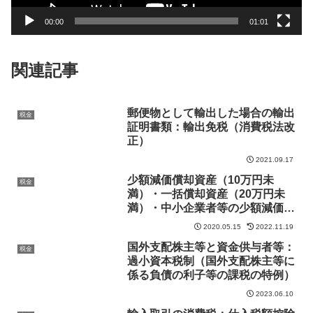
00:00
01:01
関連記事
郵便物として輸出した場合の輸出
税金
証明書類：輸出免税（消費税法改
正）
2021.09.17
少額減価償却資産（10万円未
税金
満）・一括償却資産（20万円未
満）・中小企業者等の少額減価償
却資産の取得価額の損金算入の特
2020.05.15
2022.11.19
例（30万円未満）
国外支配株主等と資金供与者等：
税金
過小資本税制（国外支配株主等に
係る負債の利子等の課税の特例）
2023.06.10