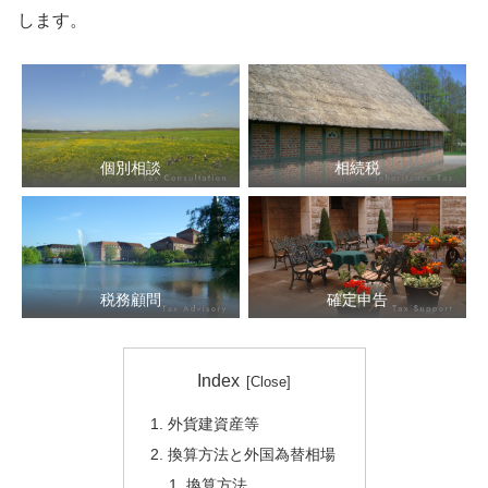
します。
個別相談
相続税
税務顧問
確定申告
Index
外貨建資産等
換算方法と外国為替相場
換算方法