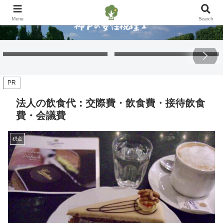
Menu
Search
Free Gift – Kuma’s
「くまちゃんポストカード」
Postcard 2026
無料プレゼント 2026
PR
法人の飲食代：交際費・飲食費・接待飲食
費・会議費
税金