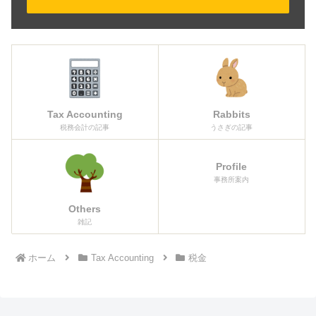
Tax Accounting
Rabbits
税務会計の記事
うさぎの記事
Profile
事務所案内
Others
雑記
ホーム
Tax Accounting
税金
欠損金の繰戻し還付：還付請
北海道の「カントリーサイ
求書と申告書。各年の会計処
ン」：マグネットコレクショ