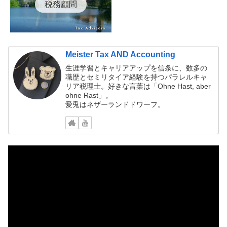
税務顧問
Meister Tax AND Accounting
生涯学習とキャリアアップを信条に、数多の
職歴とセミリタイア経験を持つパラレルキャ
リア税理士。好きな言葉は「Ohne Hast, aber
ohne Rast」。
愛兎はネザーランドドワーフ。
動
画
プ
レ
ー
ヤ