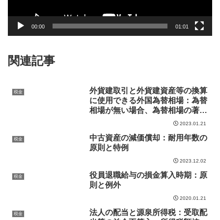
ー
00:00
01:01
関連記事
外貨建取引と外貨建資産等の換算
税金
に使用できる外国為替相場：為替
相場が無い場合、為替相場の著し
い変動があった場合等
2023.01.21
中古資産の減価償却：耐用年数の
税金
原則と特例
2023.12.02
役員退職給与の損金算入時期：原
税金
則と例外
2020.01.21
法人の配当と源泉所得税：受取配
税金