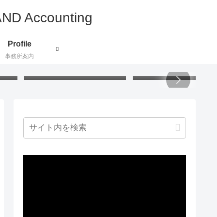
Profile
事務所案内
付け
うさぎの掃除グッズ：アクリ
小説で地理と歴史と文化
証し
ル毛糸でハンディモップを作
ぶ：北欧ミステリー
りました
動
画
プ
レ