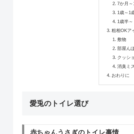
7か月～
1歳～1
1歳半～
粗相OKア
敷物
部屋ん
クッシ
消臭ミ
おわりに
愛兎のトイレ選び
赤ちゃんうさぎのトイレ事情