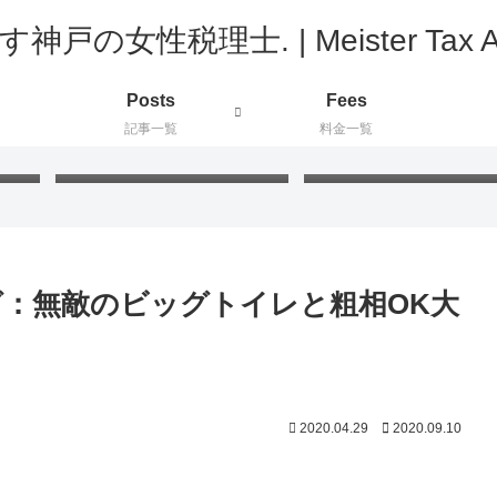
Posts
Fees
記事一覧
料金一覧
ド」
FIFAワールドカップ2026：
プラ板工作：絵付けと色
新たに知った国と公用語が同
の最適な組み合わせを検
じ国々
てみました
：無敵のビッグトイレと粗相OK大
2020.04.29
2020.09.10