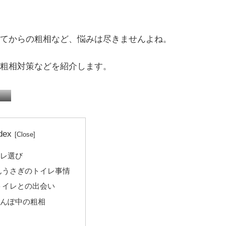
てからの粗相など、悩みは尽きませんよね。
粗相対策などを紹介します。
税務顧問
確定申告
dex
イレ選び
んうさぎのトイレ事情
トイレとの出会い
屋んぽ中の粗相