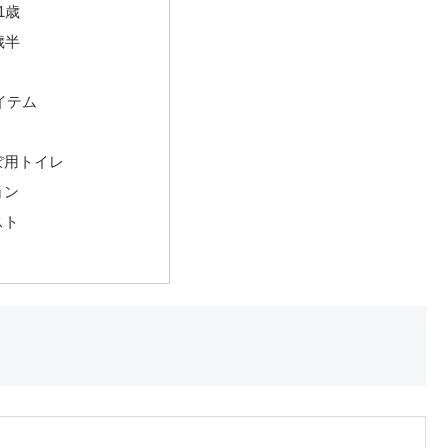
1歳
歳半
イテム
ぽ用トイレ
ョン
スト