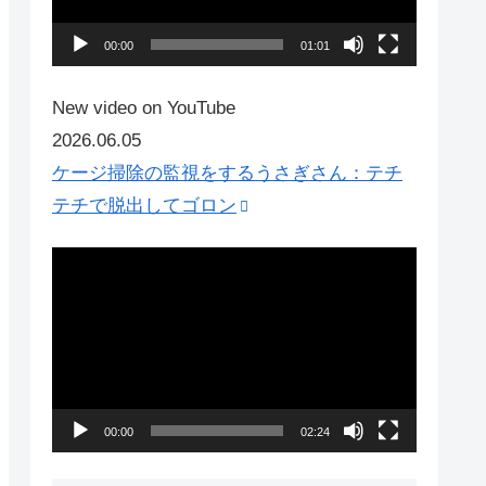
ー
ヤ
00:00
01:01
ー
New video on YouTube
2026.06.05
ケージ掃除の監視をするうさぎさん：テチ
テチで脱出してゴロン
動
画
プ
レ
ー
ヤ
00:00
02:24
ー