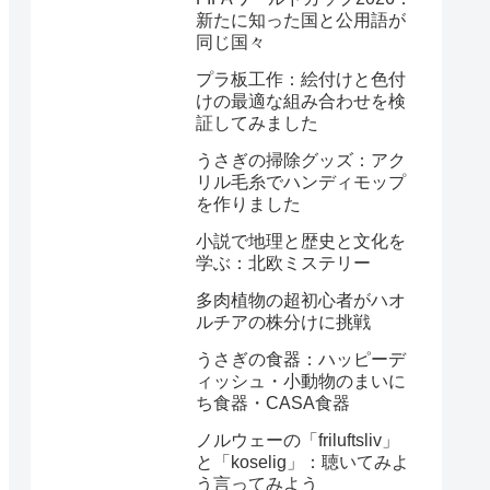
新たに知った国と公用語が
同じ国々
プラ板工作：絵付けと色付
けの最適な組み合わせを検
証してみました
うさぎの掃除グッズ：アク
リル毛糸でハンディモップ
を作りました
小説で地理と歴史と文化を
学ぶ：北欧ミステリー
多肉植物の超初心者がハオ
ルチアの株分けに挑戦
うさぎの食器：ハッピーデ
ィッシュ・小動物のまいに
ち食器・CASA食器
ノルウェーの「friluftsliv」
と「koselig」：聴いてみよ
う言ってみよう