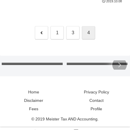
2019.10.08
前
1
3
4
へ
欠損金の繰戻し還付：還付請
北海道の「カントリーサイ
求書と申告書。各年の会計処
ン」：マグネットコレクショ
理と税務調整は？
ンで地理と読み方の勉強
Home
Privacy Policy
Disclaimer
Contact
Fees
Profile
© 2019 Meister Tax AND Accounting.