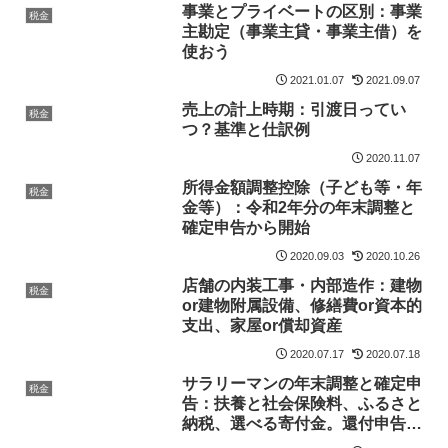
事業とプライベートの区別：事業
税金
主勘定（事業主貸・事業主借）を
使おう
2021.01.07
2021.09.07
売上の計上時期：引渡日ってい
税金
つ？基準と仕訳例
2020.11.07
所得金額調整控除（子ども等・年
税金
金等）：令和2年分の年末調整と
確定申告から開始
2020.09.03
2020.10.26
店舗の内装工事・内部造作：建物
税金
or建物附属設備、修繕費or資本的
支出、家屋or償却資産
2020.07.17
2020.07.18
サラリーマンの年末調整と確定申
税金
告：扶養と社会保険料、ふるさと
納税、選べる寄付金。還付申告の
ススメ。