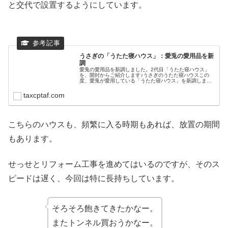
と交代で設置するようにしています。
うさぎの「うたた寝ハウス」：愛兎の愛用品を新
調
愛兎の愛用品を新調しました。2代目「うたた寝ハウス」
を、開封からご紹介します♪うさぎのうたた寝ハウスこの
度、愛兎が愛用している「うたた寝ハウス」を新調しまし
た。随分前に購入して置いていたものを開封しました。パ
ッケージはこんな感じです。袋を開...
taxcptaf.com
こちらのハウスも、頻繁に入る時期もあれば、放置の期間
もあります。
せっせとリフォーム工事を進めてはいるのですが、そのス
ピードは遅く、今回は特に長持ちしています。
そろそろ飽きてきたかなー。
またトンネル買おうかなー。