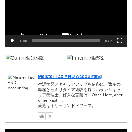
レ
ー
ヤ
ー
00:00
03:29
個別相談
相続税
税務顧問
確定申告
Meister Tax AND Accounting
生涯学習とキャリアアップを信条に、数多の
職歴とセミリタイア経験を持つパラレルキャ
リア税理士。好きな言葉は「Ohne Hast, aber
ohne Rast」。
愛兎はネザーランドドワーフ。