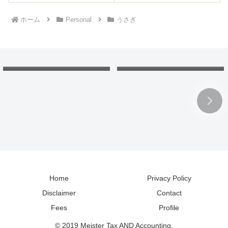
ホーム
Personal
うさぎ
欠損金の繰戻し還付：還付請
北海道の「カントリーサイ
求書と申告書。各年の会計処
ン」：マグネットコレクショ
理と税務調整は？
ンで地理と読み方の勉強
Home
Privacy Policy
Disclaimer
Contact
Fees
Profile
© 2019 Meister Tax AND Accounting.