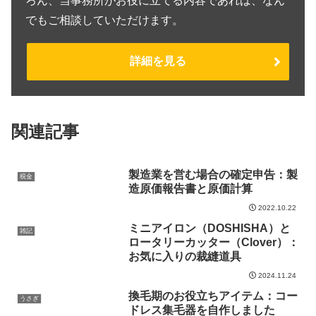
ろん、当事務所がお役に立てる内容であれば、なん
でもご相談していただけます。
詳細を見る
関連記事
製造業を営む場合の確定申告：製
税金
造原価報告書と原価計算
2022.10.22
ミニアイロン（DOSHISHA）と
雑記
ロータリーカッター（Clover）：
お気に入りの裁縫道具
2024.11.24
換毛期のお役立ちアイテム：コー
うさぎ
ドレス集毛器を自作しました