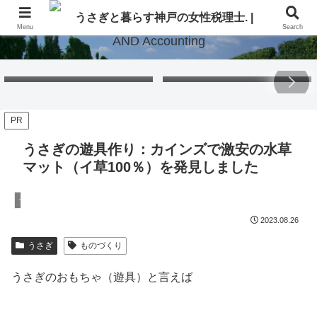
Menu
Search
Free Gift – Kuma’s
「くまちゃんポストカード」
Postcard 2026
無料プレゼント 2026
PR
うさぎの遊具作り：カインズで激安の水草
マット（イ草100％）を発見しました
うさぎ
2023.08.26
うさぎ
ものづくり
うさぎのおもちゃ（遊具）と言えば