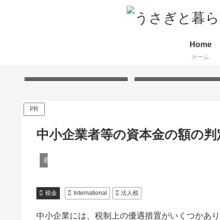
Home
ホーム
Free Gift – Kuma’s
「くまちゃんポストカー
Postcard 2026
無料プレゼント 2026
PR
中小企業者等の資本金の額の判
税金
税金
International
法人税
中小企業には、税制上の優遇措置がいくつかあり