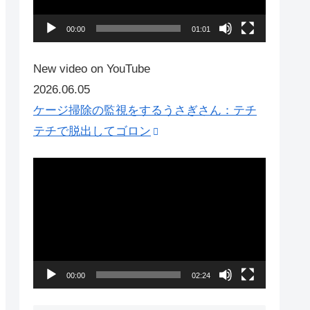
ー
ヤ
00:00
01:01
ー
New video on YouTube
2026.06.05
ケージ掃除の監視をするうさぎさん：テチ
テチで脱出してゴロン
動
画
プ
レ
ー
ヤ
00:00
02:24
ー