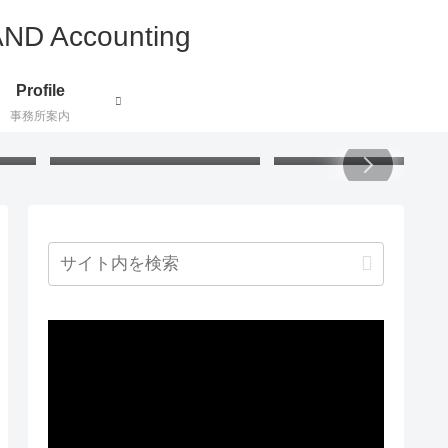
Profile
事務所案内
付け
うさぎの掃除グッズ：アクリ
小説で地理と歴史と文化
証し
ル毛糸でハンディモップを作
ぶ：北欧ミステリー
りました
動
画
プ
レ