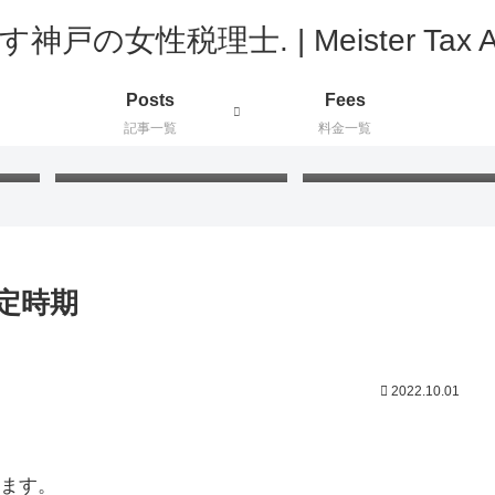
Posts
Fees
記事一覧
料金一覧
ド」
FIFAワールドカップ2026：
プラ板工作：絵付けと色
新たに知った国と公用語が同
の最適な組み合わせを検
じ国々
てみました
定時期
2022.10.01
ます。