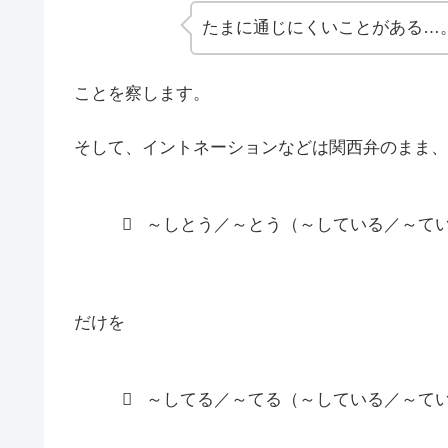
たまに通じにくいことがある…
ことを察します。
そして、イントネーションなどは関西弁のまま、
～しとう／～とう（～している／～て
だけを
～してる／～てる（～している／～て