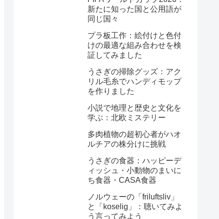
新たに知った国と公用語が
同じ国々
プラ板工作：絵付けと色付
けの最適な組み合わせを検
証してみました
うさぎの掃除グッズ：アク
リル毛糸でハンディモップ
を作りました
小説で地理と歴史と文化を
学ぶ：北欧ミステリー
多肉植物の超初心者がハオ
ルチアの株分けに挑戦
うさぎの食器：ハッピーデ
ィッシュ・小動物のまいに
ち食器・CASA食器
ノルウェーの「friluftsliv」
と「koselig」：聴いてみよ
う言ってみよう