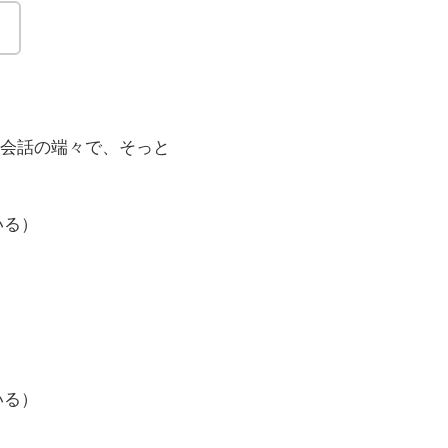
。
会話の端々で、そっと
いる）
いる）