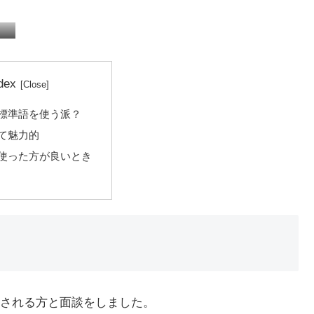
税務顧問
確定申告
dex
標準語を使う派？
て魅力的
使った方が良いとき
される方と面談をしました。