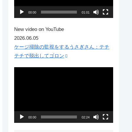
ー
ヤ
00:00
01:01
ー
New video on YouTube
2026.06.05
ケージ掃除の監視をするうさぎさん：テチ
テチで脱出してゴロン
動
画
プ
レ
ー
ヤ
00:00
02:24
ー