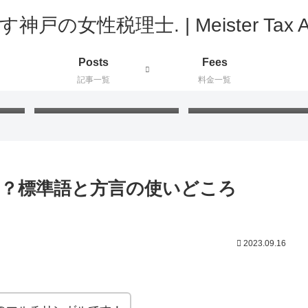
Posts
Fees
記事一覧
料金一覧
ド」
FIFAワールドカップ2026：
プラ板工作：絵付けと色
新たに知った国と公用語が同
の最適な組み合わせを検
じ国々
てみました
？標準語と方言の使いどころ
2023.09.16