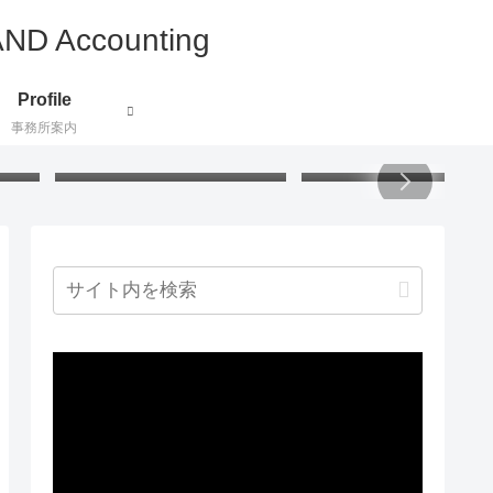
Profile
事務所案内
付け
うさぎの掃除グッズ：アクリ
小説で地理と歴史と文化
証し
ル毛糸でハンディモップを作
ぶ：北欧ミステリー
りました
動
画
プ
レ