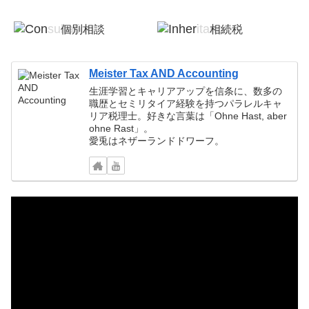
個別相談
相続税
税務顧問
確定申告
Meister Tax AND Accounting
生涯学習とキャリアアップを信条に、数多の
職歴とセミリタイア経験を持つパラレルキャ
リア税理士。好きな言葉は「Ohne Hast, aber
ohne Rast」。
愛兎はネザーランドドワーフ。
動
画
プ
レ
ー
ヤ