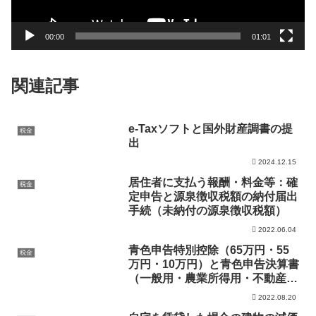
ー
00:00
01:01
関連記事
e-Taxソフトと国外財産調書の提
税金
出
2024.12.15
居住者に支払う報酬・料金等：確
税金
定申告と源泉徴収税額の納付届出
手続（未納付の源泉徴収税額）
2022.06.04
青色申告特別控除（65万円・55
税金
万円・10万円）と青色申告決算書
（一般用・農業所得用・不動産所
得用・現金主義用）：Yes/No判
2022.08.20
定